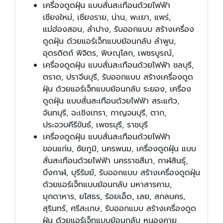
เครื่องดูดฝุ่น แบบสั่นสะเทือนด้วยไฟฟ้า
เชียงใหม่, เชียงราย, น่าน, พะเยา, แพร่,
แม่ฮ่องสอน, ลำปาง, รับออกแบบ สร้างเครื่อง
ดูดฝุ่น ด้วยแอร์เจ็ทแบบย้อนกลับ ลำพูน,
อุตรดิตถ์ พิจิตร, พิษณุโลก, เพชรบูรณ์,
เครื่องดูดฝุ่น แบบสั่นสะเทือนด้วยไฟฟ้า ชลบุรี,
ตราด, ปราจีนบุรี, รับออกแบบ สร้างเครื่องดูด
ฝุ่น ด้วยแอร์เจ็ทแบบย้อนกลับ ระยอง, เครื่อง
ดูดฝุ่น แบบสั่นสะเทือนด้วยไฟฟ้า สระแก้ว,
จันทบุรี, ฉะเชิงเทรา, กาญจนบุรี, ตาก,
ประจวบคีรีขันธ์, เพชรบุรี, ราชบุรี
เครื่องดูดฝุ่น แบบสั่นสะเทือนด้วยไฟฟ้า
ขอนแก่น, ชัยภูมิ, นครพนม, เครื่องดูดฝุ่น แบบ
สั่นสะเทือนด้วยไฟฟ้า นครราชสีมา, กาฬสินธุ์,
บึงกาฬ, บุรีรัมย์, รับออกแบบ สร้างเครื่องดูดฝุ่น
ด้วยแอร์เจ็ทแบบย้อนกลับ มหาสารคาม,
มุกดาหาร, ยโสธร, ร้อยเอ็ด, เลย, สกลนคร,
สุรินทร์, ศรีสะเกษ, รับออกแบบ สร้างเครื่องดูด
ฝุ่น ด้วยแอร์เจ็ทแบบย้อนกลับ หนองคาย,