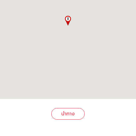
นำทาง