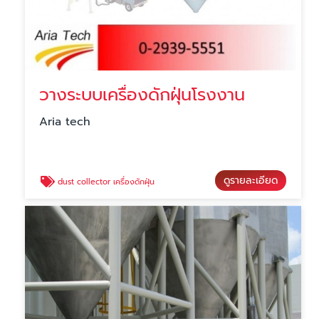
วางระบบเครื่องดักฝุ่นโรงงาน
Aria tech
ดูรายละเอียด
dust collector เครื่องดักฝุ่น