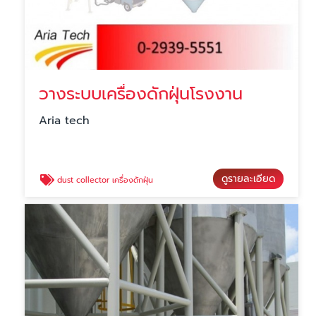
วางระบบเครื่องดักฝุ่นโรงงาน
Aria tech
ดูรายละเอียด
dust collector เครื่องดักฝุ่น